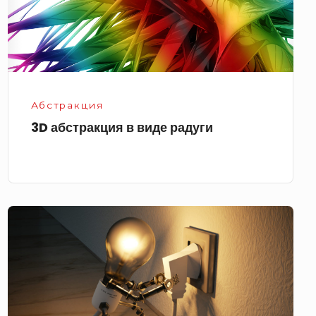
Абстракция
3D абстракция в виде радуги
Живая
лампа
заряжается