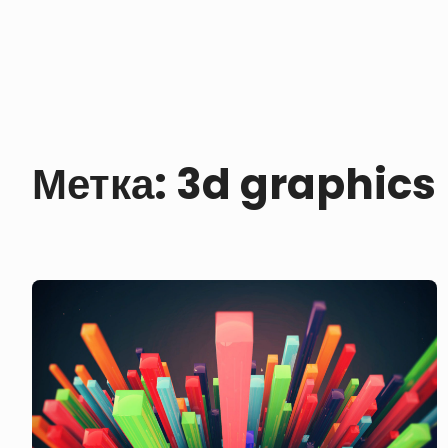
Метка:
3d graphics
Разноцветные
3Д
стержни