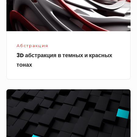
красных
тонах
Абстракция
3D абстракция в темных и красных
тонах
3д
черные
и
синие
кубы