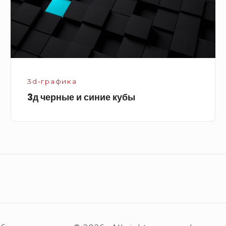
3d-графика
3д черные и синие кубы
Footer
Widget
Area