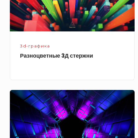
3d-графика
Разноцветные 3Д стержни
Фиолетовый
туннель
в
3d