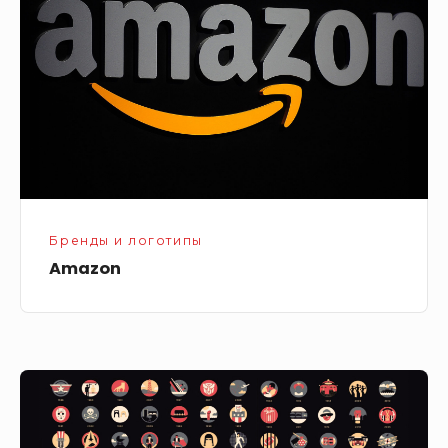
Бренды и логотипы
Amazon
Юбилей
кинокомпании
Paramount