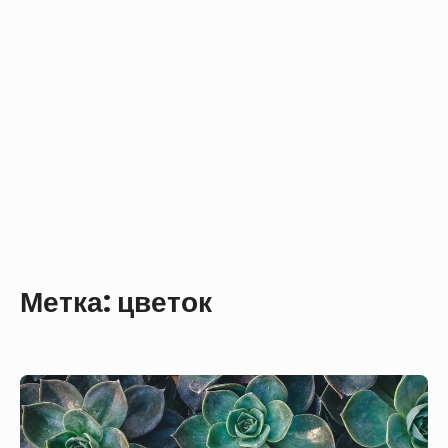
Метка:
цветок
Фон
на
телефон,