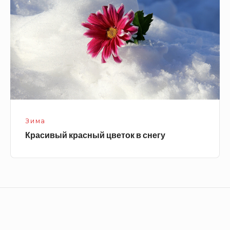
в
снегу
Зима
Красивый красный цветок в снегу
Footer