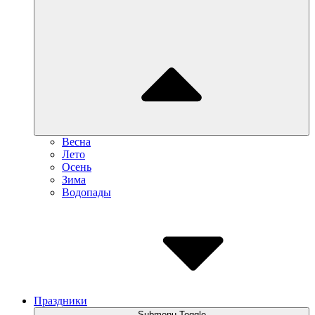
Весна
Лето
Осень
Зима
Водопады
Праздники
Submenu Toggle