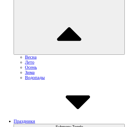
Весна
Лето
Осень
Зима
Водопады
Праздники
Submenu Toggle