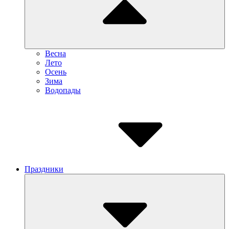
Весна
Лето
Осень
Зима
Водопады
Праздники
Submenu
Toggle