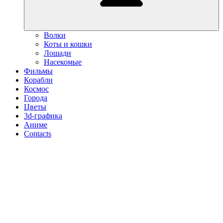
Волки
Коты и кошки
Лошади
Насекомые
Фильмы
Корабли
Космос
Города
Цветы
3d-графика
Аниме
Contacts