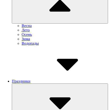
Весна
Лето
Осень
Зима
Водопады
Праздники
Submenu
Toggle