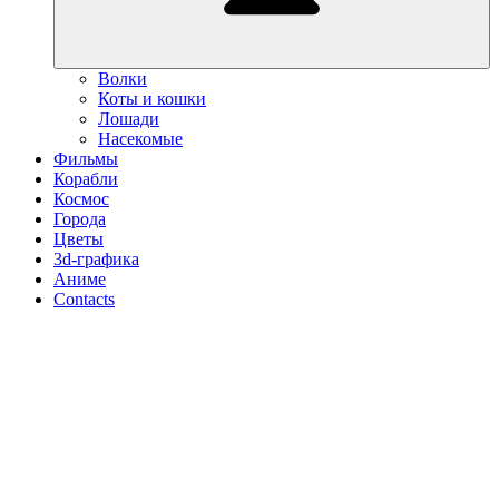
Волки
Коты и кошки
Лошади
Насекомые
Фильмы
Корабли
Космос
Города
Цветы
3d-графика
Аниме
Contacts