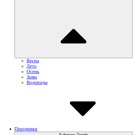
Весна
Лето
Осень
Зима
Водопады
Праздники
Submenu Toggle