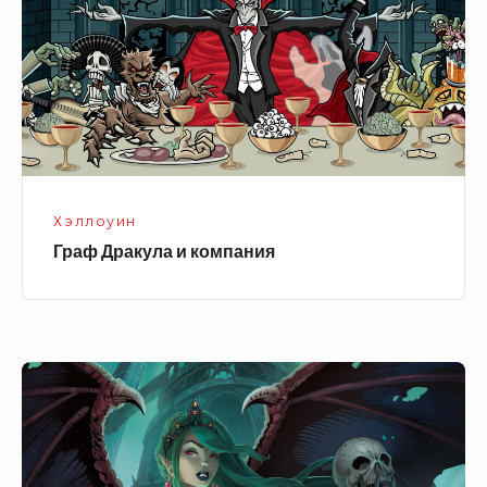
Хэллоуин
Граф Дракула и компания
Девушка
вампир
с
черепом