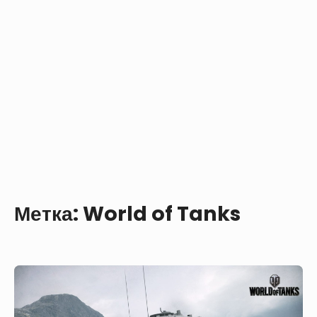
Метка:
World of Tanks
Немецкий
танк
из