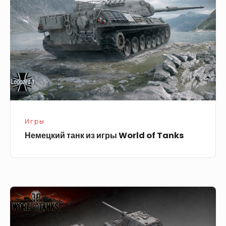
игры
World
of
Tanks
Игры
Немецкий танк из игры World of Tanks
Танк
из
игры