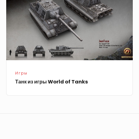
World
of
Tanks
Игры
Танк из игры World of Tanks
Footer