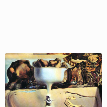
Сальвадор
Дали
(Явление
лица)