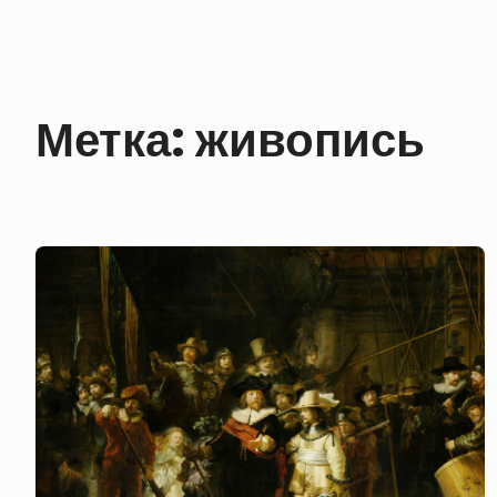
Метка:
живопись
Рембрант
(Ночной
Дозор)