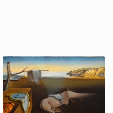
Сальвадор
Дали
/
Постоянство
памяти