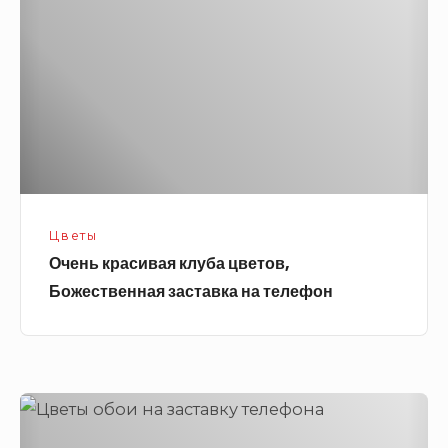
цветов,
Божественная
заставка
на
телефон
Цветы
Очень красивая клуба цветов,
Божественная заставка на телефон
Цветы
обои