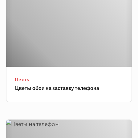
на
заставку
телефона
Цветы
Цветы обои на заставку телефона
Цветы
на