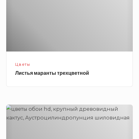
Цветы
Листья маранты трехцветной
Аустроцилиндропунция
шиловидная