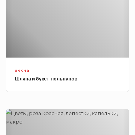
тюльпанов
Весна
Шляпа и букет тюльпанов
Красная
роза