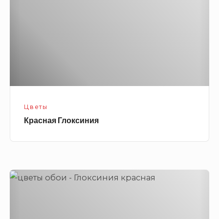
Цветы
Красная Глоксиния
Глоксиния
красная
с
белой