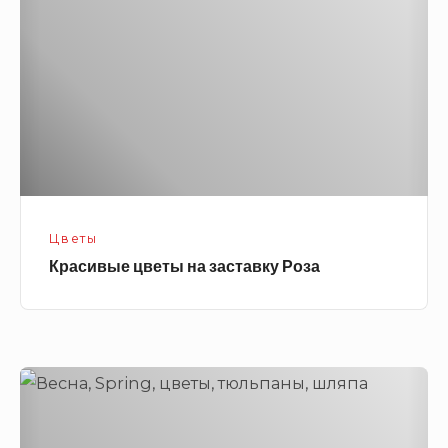
заставку
Роза
Цветы
Красивые цветы на заставку Роза
Шляпа
и
букет