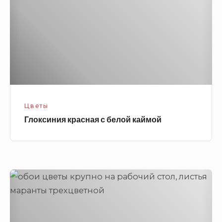
каймой
Цветы
Глоксиния красная с белой каймой
Листья
маранты
трехцветной