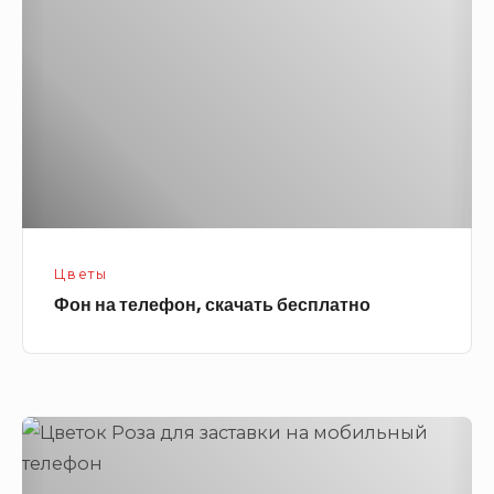
телефон,
скачать
бесплатно
Цветы
Фон на телефон, скачать бесплатно
Цветок
Роза
для