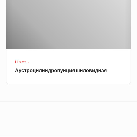
Цветы
Аустроцилиндропунция шиловидная
Footer
Widget