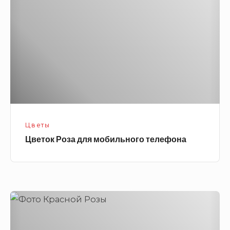
мобильного
телефона
Цветы
Цветок Роза для мобильного телефона
Красивые
цветы
на