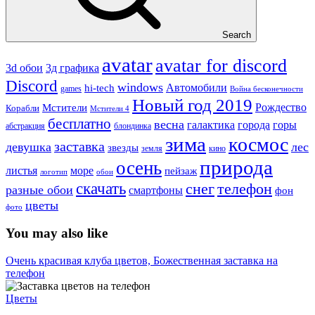
Search
avatar
avatar for discord
3д графика
3d обои
Discord
windows
Автомобили
hi-tech
games
Война бесконечности
Новый год 2019
Рождество
Мстители
Корабли
Мстители 4
бесплатно
весна
города
горы
галактика
абстракция
блондинка
зима
космос
заставка
девушка
лес
звезды
земля
кино
природа
осень
море
листья
пейзаж
логотип
обои
скачать
снег
телефон
разные обои
смартфоны
фон
цветы
фото
You may also like
Очень красивая клуба цветов, Божественная заставка на
телефон
Цветы