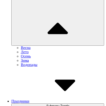
Весна
Лето
Осень
Зима
Водопады
Праздники
Submenu Toggle