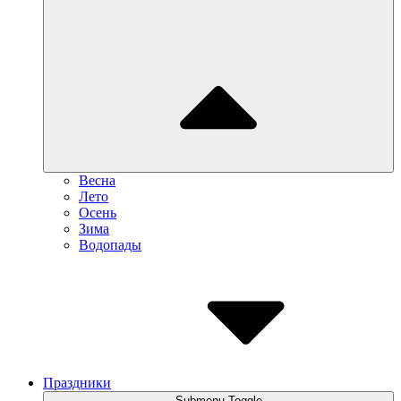
Весна
Лето
Осень
Зима
Водопады
Праздники
Submenu Toggle