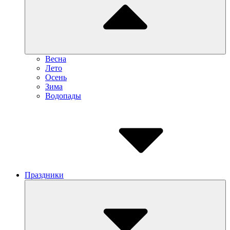
Весна
Лето
Осень
Зима
Водопады
Праздники
Submenu
Toggle