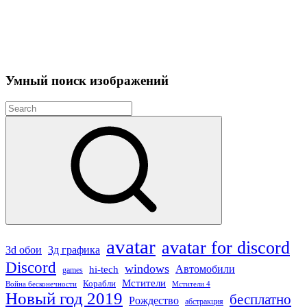
Умный поиск изображений
Search
for:
Search
avatar
avatar for discord
3д графика
3d обои
Discord
windows
Автомобили
hi-tech
games
Мстители
Корабли
Война бесконечности
Мстители 4
Новый год 2019
бесплатно
Рождество
абстракция