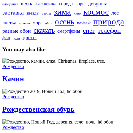
весна
девушка
города
горы
галактика
блондинка
зима
космос
заставка
лес
звезды
земля
кино
природа
осень
море
листья
пейзаж
логотип
обои
скачать
снег
телефон
разные обои
смартфоны
цветы
фон
фото
You may also like
Камин
Рождество
Камин
Рождественская
обувь
Рождество
Рождественская обувь
Рождественская
ночь
Рождество