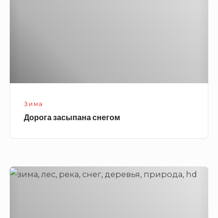
Зима
Дорога засыпана снегом
Река
зимой
в
лесу