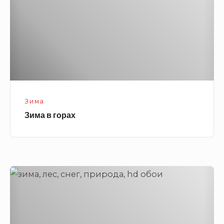
Зима
Зима в горах
Красивый
зимний
лес