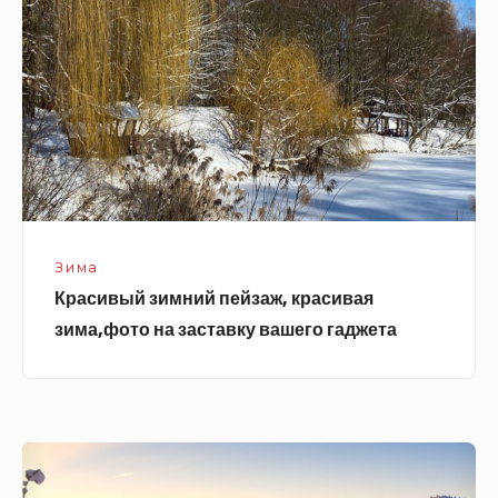
красивая
зима,фото
на
заставку
вашего
гаджета
Зима
Красивый зимний пейзаж, красивая
зима,фото на заставку вашего гаджета
Заснеженные
ели