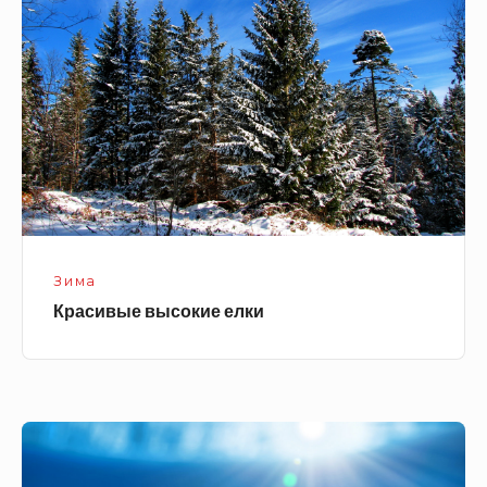
елки
Зима
Красивые высокие елки
Снежинка
в