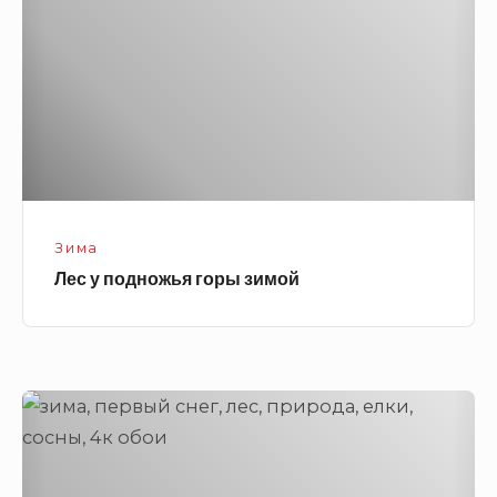
горы
зимой
Зима
Лес у подножья горы зимой
Первый
снег
в