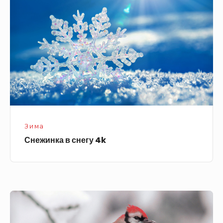
снегу
4k
Зима
Снежинка в снегу 4k
Зимняя
птица