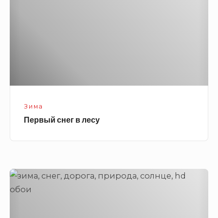
лесу
Зима
Первый снег в лесу
Дорога
засыпана
снегом