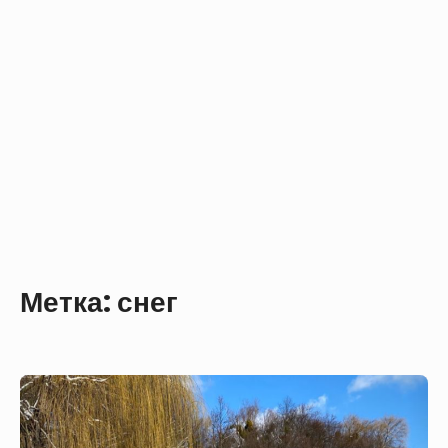
Метка:
снег
Красивый
зимний
пейзаж,