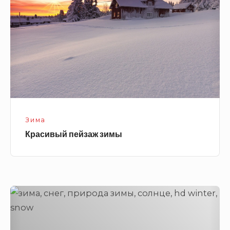
Зима
Красивый пейзаж зимы
Красивая
природа
зимы