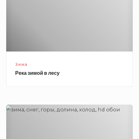
Зима
Река зимой в лесу
Зима
в
горах