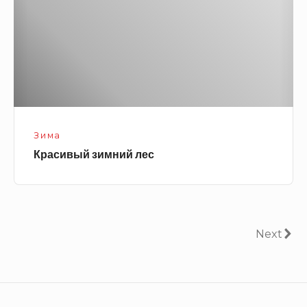
Зима
Красивый зимний лес
Навигация
Next
Next
по
записям