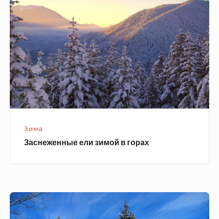
зимой
в
горах
Зима
Заснеженные ели зимой в горах
Красивые
высокие