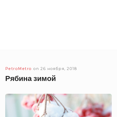
Site Navigation
SUBMEN
SUBMEN
SUBMEN
SUBMEN
PetroMetro
on
26 ноября, 2018
Рябина зимой