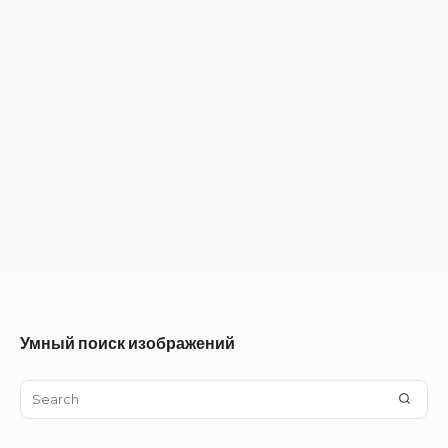
Умный поиск изображений
Search
SEA
for: