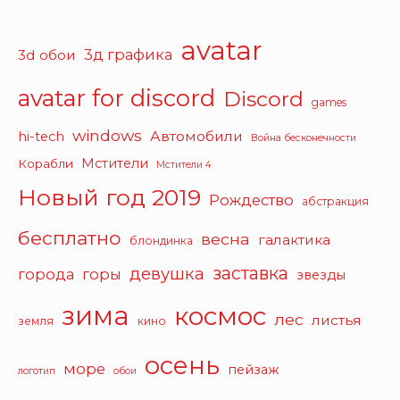
avatar
3д графика
3d обои
avatar for discord
Discord
games
windows
Автомобили
hi-tech
Война бесконечности
Мстители
Корабли
Мстители 4
Новый год 2019
Рождество
абстракция
бесплатно
весна
галактика
блондинка
заставка
девушка
города
горы
звезды
зима
космос
лес
листья
земля
кино
осень
море
пейзаж
логотип
обои