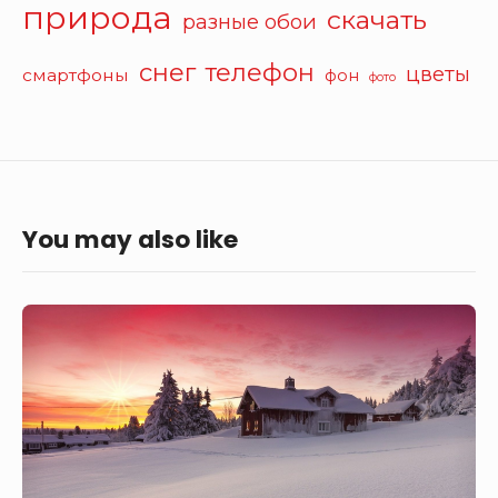
природа
скачать
разные обои
снег
телефон
цветы
смартфоны
фон
фото
You may also like
Красивый
пейзаж
зимы