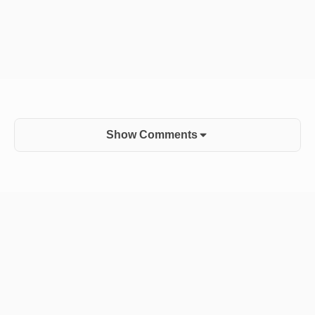
Show Comments
Sidebar
Widget
Area