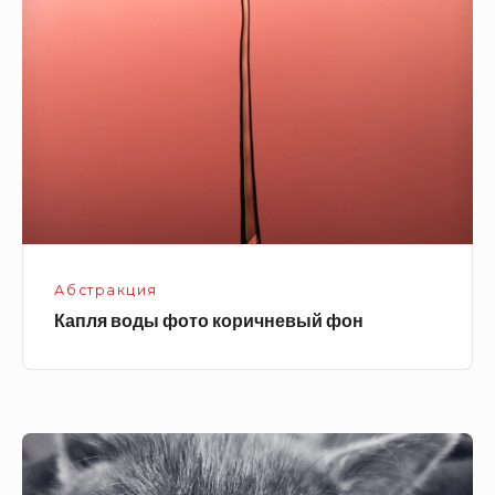
фото
коричневый
фон
Абстракция
Капля воды фото коричневый фон
Котик
на