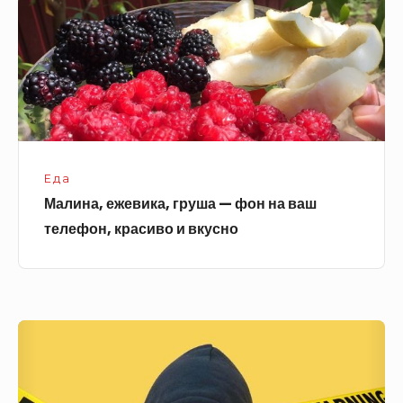
фон
на
ваш
телефон,
красиво
и
вкусно
Еда
Малина, ежевика, груша — фон на ваш
телефон, красиво и вкусно
Билли
Айлиш
(Billie