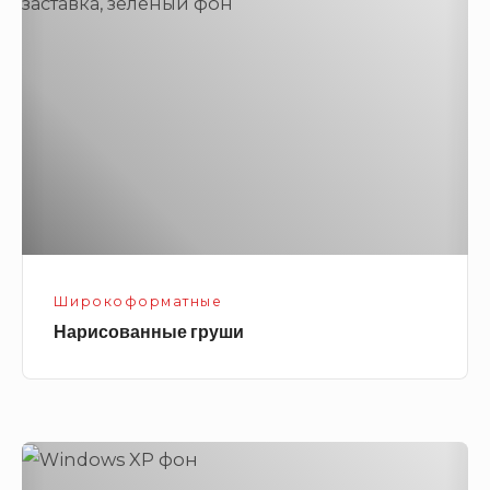
груши
Широкоформатные
Нарисованные груши
Windows
XP