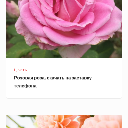
на
заставку
телефона
Цветы
Розовая роза, скачать на заставку
телефона
Цветы
обои