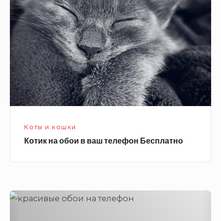
обои
в
ваш
телефон
Бесплатно
Коты и кошки
Котик на обои в ваш телефон Бесплатно
Пальма,
лодка