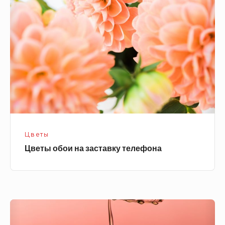
на
заставку
телефона
Цветы
Цветы обои на заставку телефона
Капля
воды