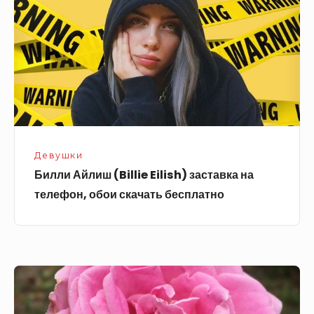
Eilish)
заставка
на
телефон,
обои
скачать
бесплатно
Девушки
Билли Айлиш (Billie Eilish) заставка на
телефон, обои скачать бесплатно
Розовая
роза,
скачать