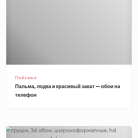
и
красивый
закат
—
обои
на
телефон
Пейзажи
Пальма, лодка и красивый закат — обои на
телефон
Нарисованные