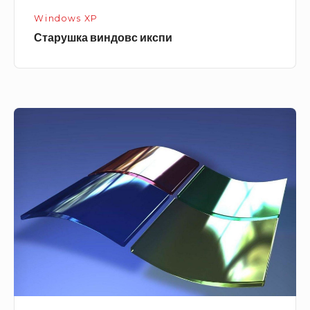
Windows XP
Старушка виндовс икспи
Windows
XP,
3d
logo