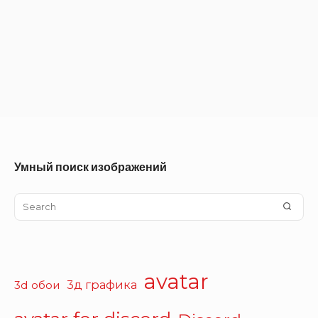
Умный поиск изображений
Search
SEA
for:
avatar
3д графика
3d обои