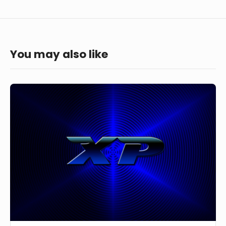
You may also like
Windows
XP
в
синих
тонах