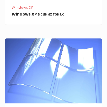
Windows XP
Windows XP в синих тонах
Старушка
виндовс
икспи