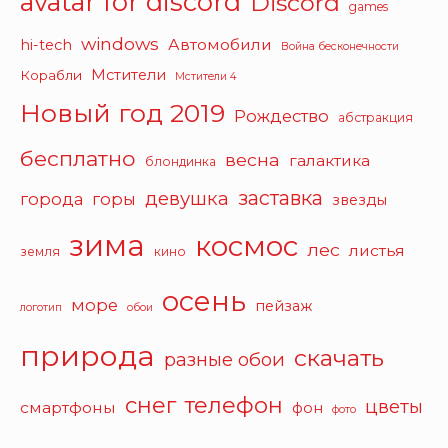
avatar for discord
Discord
games
windows
Автомобили
hi-tech
Война бесконечности
Мстители
Корабли
Мстители 4
Новый год 2019
Рождество
абстракция
бесплатно
весна
галактика
блондинка
заставка
девушка
города
горы
звезды
зима
космос
лес
листья
земля
кино
осень
море
пейзаж
логотип
обои
природа
скачать
разные обои
снег
телефон
цветы
смартфоны
фон
фото