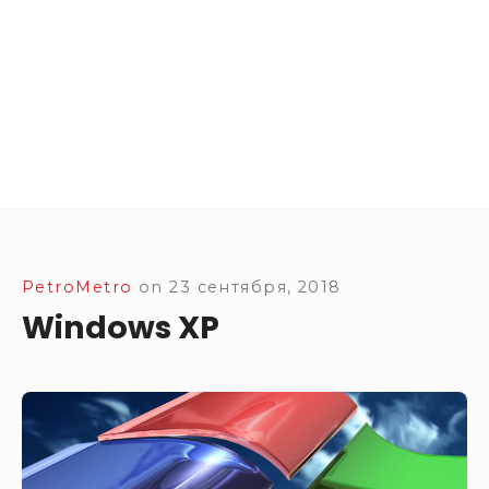
Site Navigation
SUBMEN
SUBMEN
SUBMEN
SUBMEN
PetroMetro
on
23 сентября, 2018
Windows XP