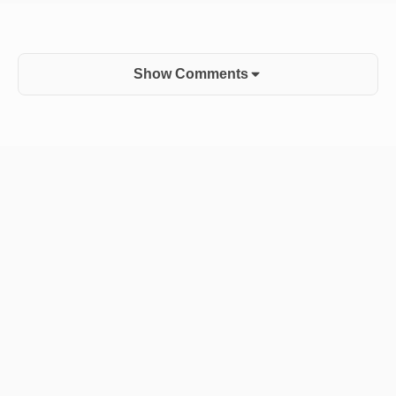
Show Comments
Sidebar
Widget
Area