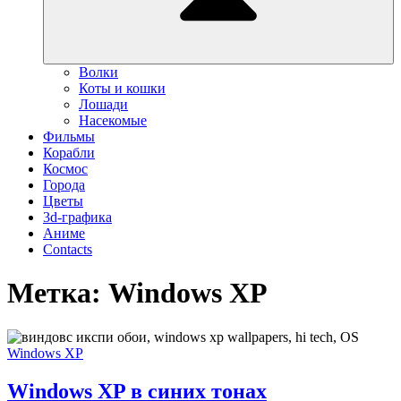
Волки
Коты и кошки
Лошади
Насекомые
Фильмы
Корабли
Космос
Города
Цветы
3d-графика
Аниме
Contacts
Метка:
Windows XP
Windows
Windows XP
XP
в
Windows XP в синих тонах
синих