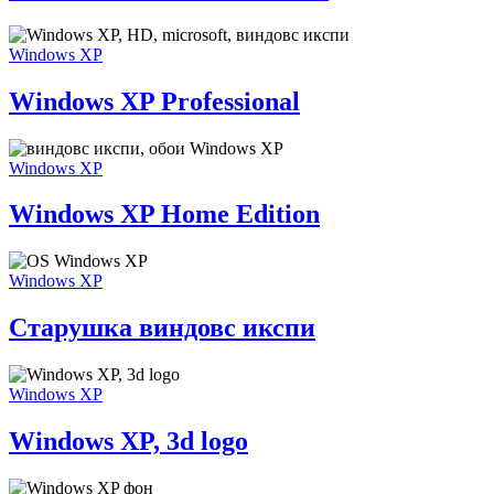
тонах
Windows
Windows XP
XP
Professional
Windows XP Professional
Windows
Windows XP
XP
Home
Windows XP Home Edition
Edition
Старушка
Windows XP
виндовс
икспи
Старушка виндовс икспи
Windows
Windows XP
XP,
3d
Windows XP, 3d logo
logo