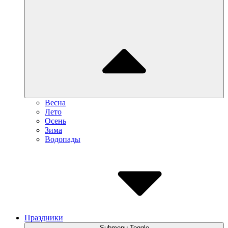
Весна
Лето
Осень
Зима
Водопады
Праздники
Submenu Toggle