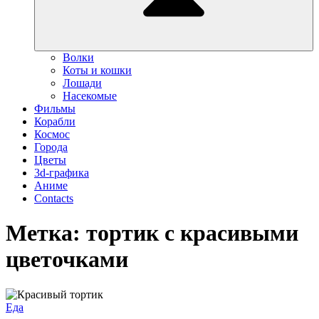
Волки
Коты и кошки
Лошади
Насекомые
Фильмы
Корабли
Космос
Города
Цветы
3d-графика
Аниме
Contacts
Метка:
тортик с красивыми
цветочками
Красивое
Еда