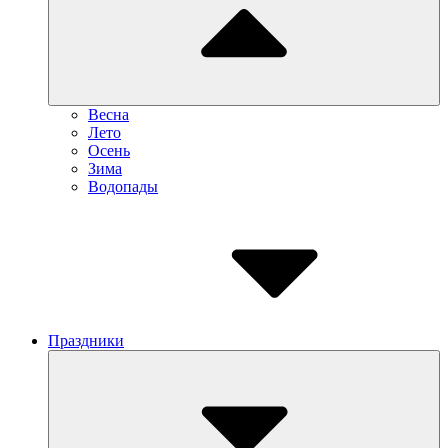
Весна
Лето
Осень
Зима
Водопады
Праздники
Submenu
Toggle