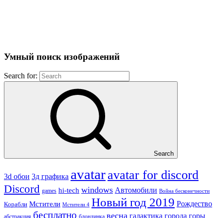
Умный поиск изображений
Search for:
Search
avatar
avatar for discord
3д графика
3d обои
Discord
windows
Автомобили
hi-tech
games
Война бесконечности
Новый год 2019
Рождество
Мстители
Корабли
Мстители 4
бесплатно
весна
города
горы
галактика
абстракция
блондинка