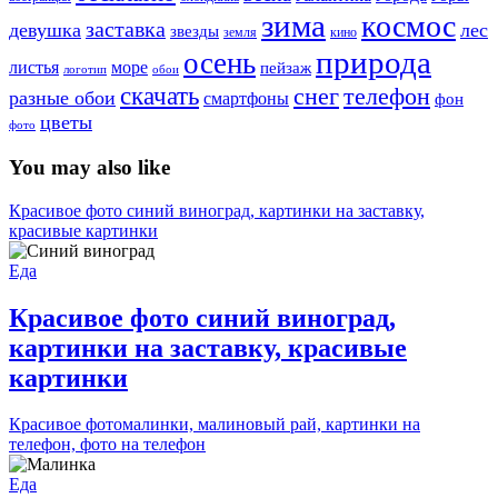
зима
космос
заставка
девушка
лес
звезды
земля
кино
природа
осень
море
листья
пейзаж
логотип
обои
скачать
снег
телефон
разные обои
смартфоны
фон
цветы
фото
You may also like
Красивое фото синий виноград, картинки на заставку,
красивые картинки
Еда
Красивое фото синий виноград,
картинки на заставку, красивые
картинки
Красивое фотомалинки, малиновый рай, картинки на
телефон, фото на телефон
Еда