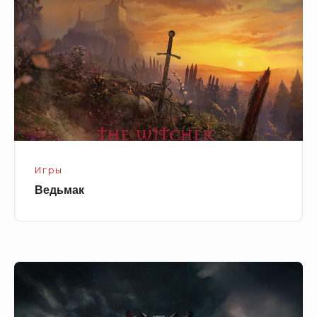
Игры
Ведьмак
Ведьмак
3
—