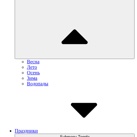
Весна
Лето
Осень
Зима
Водопады
Праздники
Submenu Toggle