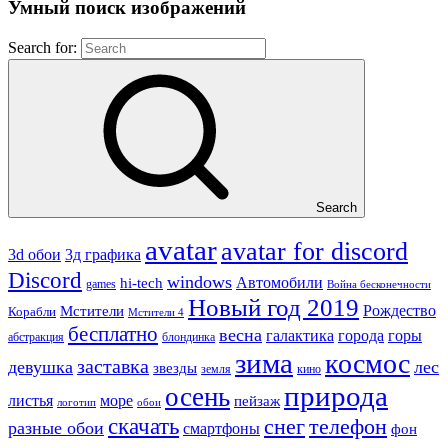
Умный поиск изображений
Search for:
Search
avatar
avatar for discord
3д графика
3d обои
Discord
windows
Автомобили
hi-tech
games
Война бесконечности
Новый год 2019
Рождество
Мстители
Корабли
Мстители 4
бесплатно
весна
города
горы
галактика
абстракция
блондинка
зима
космос
заставка
девушка
лес
звезды
земля
кино
природа
осень
море
листья
пейзаж
логотип
обои
скачать
снег
телефон
разные обои
смартфоны
фон