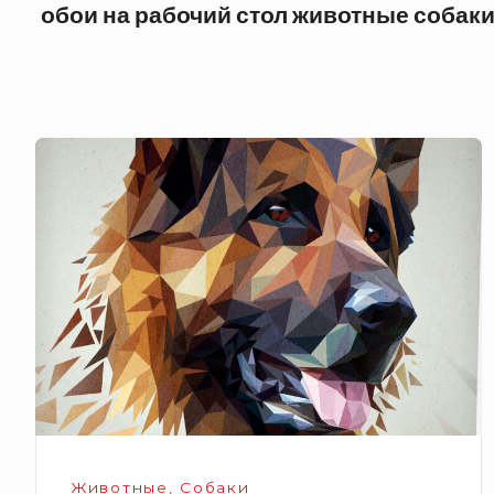
обои на рабочий стол животные собак
Dog
foto
(фото
собаки)
Животные
,
Собаки