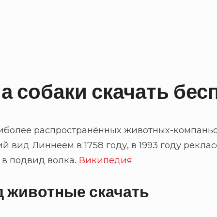
а собаки скачать бес
аиболее распространённых животных-компань
й вид Линнеем в 1758 году, в 1993 году рек
 в подвид волка.
Википедия
д животные скачать