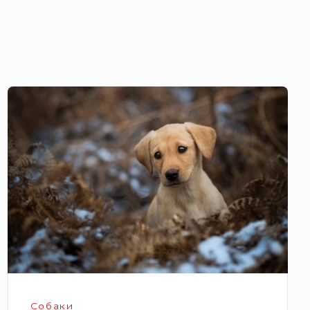
Щенок
золотистого
ретривер
Собаки