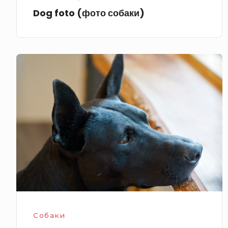
Dog foto (фото собаки)
Черная
собака
Собаки