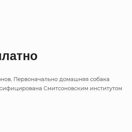
платно
онов. Первоначально домашняя собака
лассифицирована Смитсоновским институтом