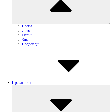
Весна
Лето
Осень
Зима
Водопады
Праздники
Submenu
Toggle