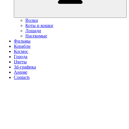
Волки
Коты и кошки
Лошади
Насекомые
Фильмы
Корабли
Космос
Города
Цветы
3d-графика
Аниме
Contacts