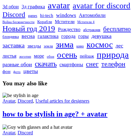
avatar
avatar for discord
3д графика
3d обои
Discord
windows
Автомобили
hi-tech
games
Мстители
Корабли
Война бесконечности
Мстители 4
Новый год 2019
бесплатно
Рождество
абстракция
весна
девушка
города
горы
галактика
блондинка
зима
космос
заставка
лес
звезды
земля
кино
природа
осень
море
листья
пейзаж
логотип
обои
скачать
снег
телефон
разные обои
смартфоны
цветы
фон
фото
You may also like
how
to
Avatar
,
Discord
,
Useful articles for designers
be
stylish
how to be stylish in age? + avatar
in
age?
Guy
+
with
Avatar
,
Discord
avatar
glasses