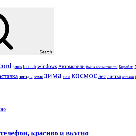
Search
cord
windows
Автомобили
hi-tech
Корабли
games
Война бесконечности
зима
космос
аставка
лес
листья
звезды
земля
кино
логотип
сно
телефон, красиво и вкусно