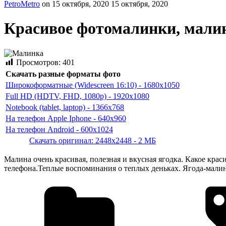
PetroMetro
on
15 октября, 2020
15 октября, 2020
Красивое фотомалинки, малин
Просмотров:
401
Скачать разные форматы фото
Широкоформатные (Widescreen 16:10) - 1680x1050
Full HD (HDTV, FHD, 1080p) - 1920x1080
Notebook (tablet, laptop) - 1366x768
На телефон Apple Iphone - 640x960
На телефон Android - 600x1024
Скачать оригинал: 2448x2448 - 2 МБ
Малина очень красивая, полезная и вкусная ягодка. Какое крас
телефона.Теплые воспоминания о теплых деньках. Ягода-малин