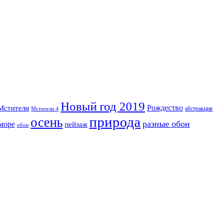
Новый год 2019
Рождество
Мстители
абстракция
Мстители 4
природа
осень
разные обои
море
пейзаж
обои