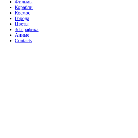
Фильмы
Корабли
Космос
Города
Цветы
3d-графика
Аниме
Contacts