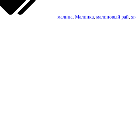
малина
,
Малинка
,
малиновый рай
,
яг