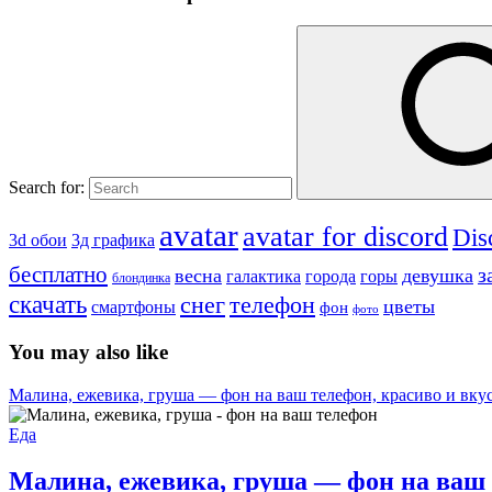
Search for:
avatar
avatar for discord
Dis
3д графика
3d обои
бесплатно
з
весна
девушка
города
горы
галактика
блондинка
скачать
снег
телефон
цветы
смартфоны
фон
фото
You may also like
Малина, ежевика, груша — фон на ваш телефон, красиво и вку
Еда
Малина, ежевика, груша — фон на ваш 