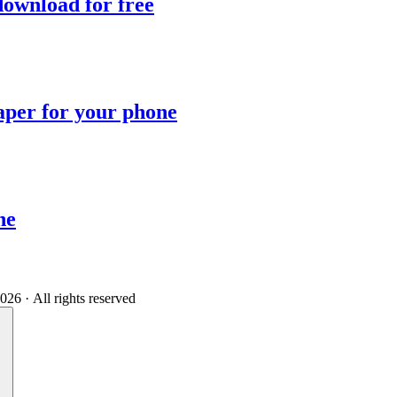
ownload for free
per for your phone
ne
 · All rights reserved