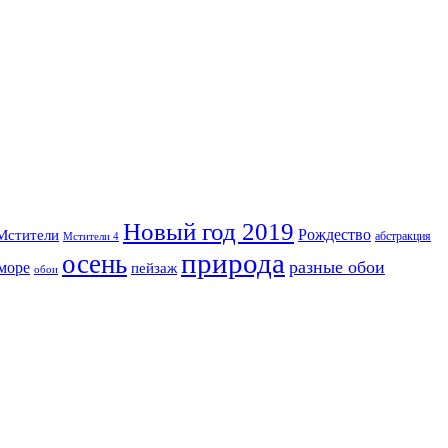
Новый год 2019
Рождество
Мстители
абстракция
Мстители 4
природа
осень
разные обои
море
пейзаж
обои