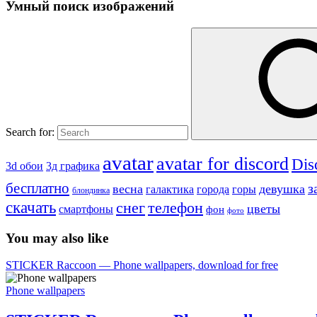
Умный поиск изображений
Search for:
avatar
avatar for discord
Dis
3д графика
3d обои
бесплатно
з
весна
девушка
города
горы
галактика
блондинка
скачать
снег
телефон
цветы
смартфоны
фон
фото
You may also like
STICKER Raccoon — Phone wallpapers, download for free
Phone wallpapers