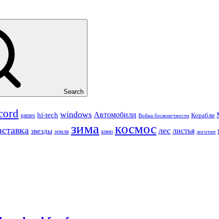
Search
cord
windows
Автомобили
hi-tech
Корабли
games
Война бесконечности
зима
космос
аставка
лес
листья
звезды
земля
кино
логотип