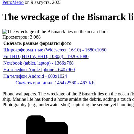
PetroMetro
on
9 августа, 2023
The wreckage of the Bismarck l
Просмотров:
3 068
Скачать разные форматы фото
Широкоформатные (Widescreen 16:10) - 1680x1050
Full HD (HDTV, FHD, 1080p) - 1920x1080
Notebook (tablet, laptop) - 1366x768
На телефон Apple Iphone - 640x960
На телефон Android - 600x1024
Скачать оригинал: 1454x2560 - 467 КБ
Phone wallpapers. The wreckage of the Bismarck lies on the ocean floo
ship. Marine life has found a home amidst the debris, adding a touch of
Photography (e.g., underwater shot) capturing the serene yet hauntin