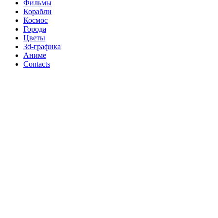
Фильмы
Корабли
Космос
Города
Цветы
3d-графика
Аниме
Contacts