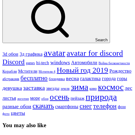
Search
avatar
avatar for discord
3д графика
3d обои
Discord
windows
Автомобили
hi-tech
games
Война бесконечности
Новый год 2019
Рождество
Мстители
Корабли
Мстители 4
бесплатно
весна
города
горы
галактика
абстракция
блондинка
зима
космос
заставка
девушка
лес
звезды
земля
кино
природа
осень
море
листья
пейзаж
логотип
обои
скачать
снег
телефон
разные обои
смартфоны
фон
цветы
фото
You may also like