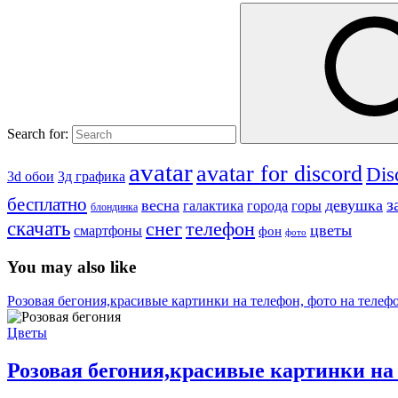
Search for:
avatar
avatar for discord
Dis
3д графика
3d обои
бесплатно
з
весна
девушка
города
горы
галактика
блондинка
скачать
снег
телефон
цветы
смартфоны
фон
фото
You may also like
Розовая бегония,красивые картинки на телефон, фото на телеф
Цветы
Розовая бегония,красивые картинки на 