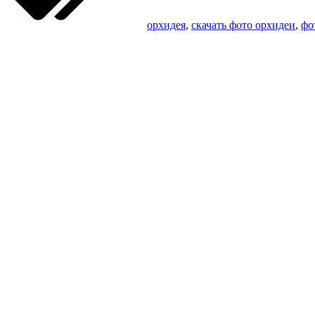
орхидея
,
скачать фото орхидеи
,
фо