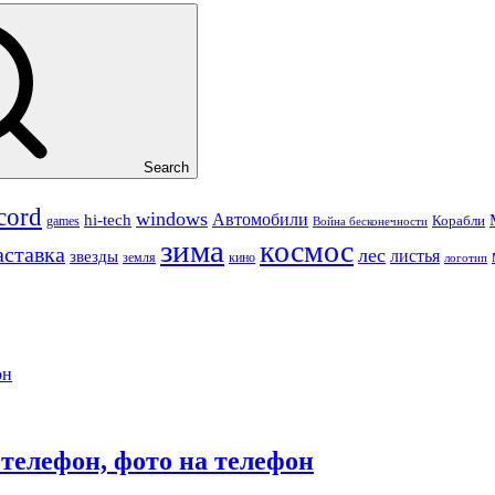
Search
cord
windows
Автомобили
hi-tech
Корабли
games
Война бесконечности
зима
космос
аставка
лес
листья
звезды
земля
кино
логотип
он
телефон, фото на телефон