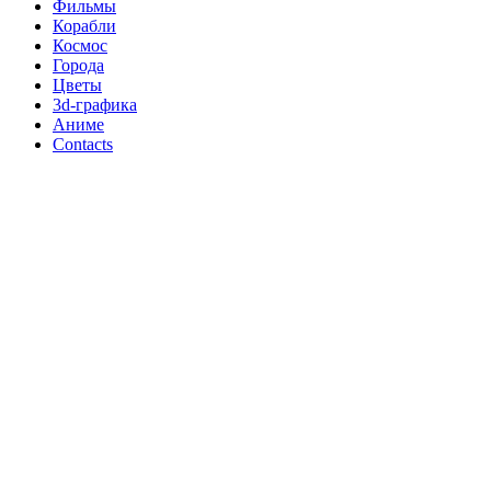
Фильмы
Корабли
Космос
Города
Цветы
3d-графика
Аниме
Contacts