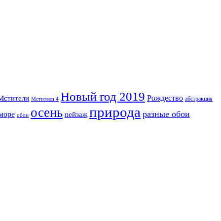
Новый год 2019
Рождество
Мстители
абстракция
Мстители 4
природа
осень
разные обои
море
пейзаж
обои