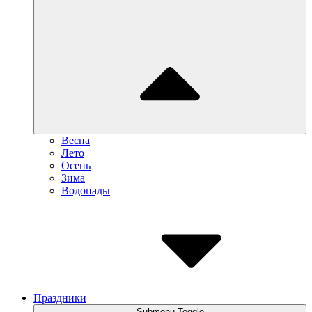
Весна
Лето
Осень
Зима
Водопады
Праздники
Submenu Toggle