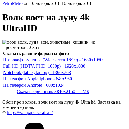
PetroMetro
on
16 ноября, 2018
16 ноября, 2018
Волк воет на луну 4k
UltraHD
Просмотров:
2 365
Скачать разные форматы фото
Широкоформатные (Widescreen 16:10) - 1680x1050
Full HD (HDTV, FHD, 1080p) - 1920x1080
Notebook (tablet, laptop) - 1366x768
На телефон Apple Iphone - 640x960
На телефон Android - 600x1024
Скачать оригинал: 3840x2160 - 1 МБ
Обои про волков, волк воет на луну 4k Ultra hd. Заставка на
компьютер волк.
©
https://wallpaperscraft.ru/