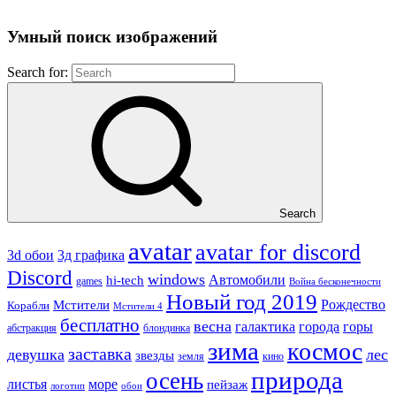
Умный поиск изображений
Search for:
Search
avatar
avatar for discord
3д графика
3d обои
Discord
windows
Автомобили
hi-tech
games
Война бесконечности
Новый год 2019
Рождество
Мстители
Корабли
Мстители 4
бесплатно
весна
города
горы
галактика
абстракция
блондинка
зима
космос
заставка
девушка
лес
звезды
земля
кино
природа
осень
море
листья
пейзаж
логотип
обои