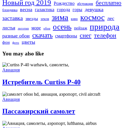
Новый год 2019
бесплатно
Рождество
абстракция
весна
девушка
города
горы
галактика
блондинка
зима
космос
заставка
лес
звезды
земля
кино
природа
осень
море
листья
пейзаж
логотип
обои
скачать
снег
телефон
разные обои
смартфоны
цветы
фон
фото
You may also like
Истребитель
Curtiss
Авиация
P-
40
Истребитель Curtiss P-40
Пассажирский
самолет
Авиация
Пассажирский самолет
Самолеты