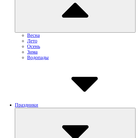
Весна
Лето
Осень
Зима
Водопады
Праздники
Submenu
Toggle