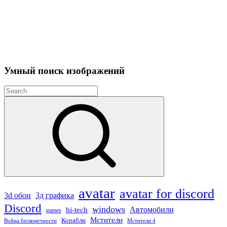
Умный поиск изображений
Search
for:
Search
avatar
avatar for discord
3д графика
3d обои
Discord
windows
Автомобили
hi-tech
games
Мстители
Корабли
Война бесконечности
Мстители 4