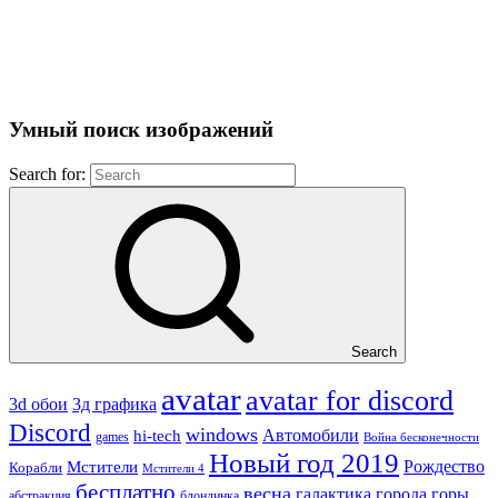
Умный поиск изображений
Search for:
Search
avatar
avatar for discord
3д графика
3d обои
Discord
windows
Автомобили
hi-tech
games
Война бесконечности
Новый год 2019
Рождество
Мстители
Корабли
Мстители 4
бесплатно
весна
города
горы
галактика
абстракция
блондинка