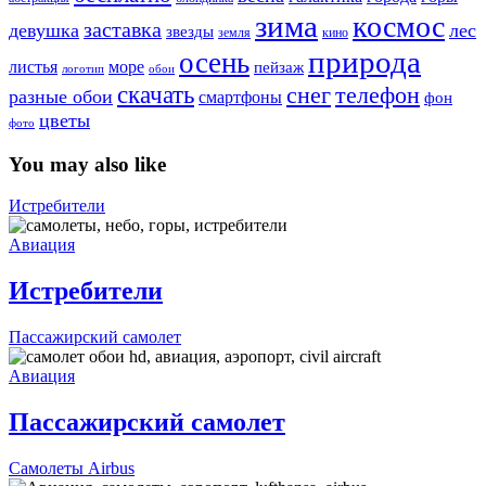
зима
космос
заставка
девушка
лес
звезды
земля
кино
природа
осень
море
листья
пейзаж
логотип
обои
скачать
снег
телефон
разные обои
смартфоны
фон
цветы
фото
You may also like
Истребители
Авиация
Истребители
Пассажирский самолет
Авиация
Пассажирский самолет
Самолеты Airbus