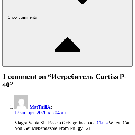
Show comments
1 comment on “
Истребитель Curtiss P-
40
”
MatTailiA
:
17 января, 2020 в 5:04 дп
Viagra Venta Sin Receta Getvigraincanada
Cialis
Where Can
You Get Mebendazole From Priligy 121