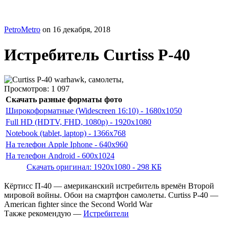
PetroMetro
on
16 декабря, 2018
Истребитель Curtiss P-40
Просмотров:
1 097
Скачать разные форматы фото
Широкоформатные (Widescreen 16:10) - 1680x1050
Full HD (HDTV, FHD, 1080p) - 1920x1080
Notebook (tablet, laptop) - 1366x768
На телефон Apple Iphone - 640x960
На телефон Android - 600x1024
Скачать оригинал: 1920x1080 - 298 КБ
Кёртисс П-40 — американский истребитель времён Второй
мировой войны. Обои на смартфон самолеты. Curtiss P-40 —
American fighter since the Second World War
Также рекомендую —
Истребители