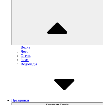
Весна
Лето
Осень
Зима
Водопады
Праздники
Submenu Toggle