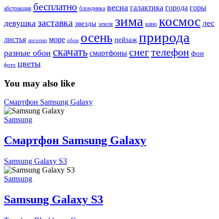
бесплатно
весна
города
горы
галактика
абстракция
блондинка
зима
космос
заставка
девушка
лес
звезды
земля
кино
природа
осень
море
листья
пейзаж
логотип
обои
скачать
снег
телефон
разные обои
смартфоны
фон
цветы
фото
You may also like
Смартфон Samsung Galaxy
Samsung
Смартфон Samsung Galaxy
Samsung Galaxy S3
Samsung
Samsung Galaxy S3