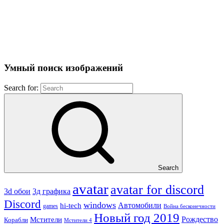
Умный поиск изображений
Search for:
Search
avatar
avatar for discord
3д графика
3d обои
Discord
windows
Автомобили
hi-tech
games
Война бесконечности
Новый год 2019
Рождество
Мстители
Корабли
Мстители 4