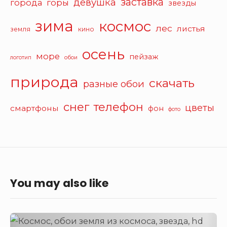
заставка
девушка
города
горы
звезды
зима
космос
лес
листья
земля
кино
осень
море
пейзаж
логотип
обои
природа
скачать
разные обои
снег
телефон
цветы
смартфоны
фон
фото
You may also like
Поверхность