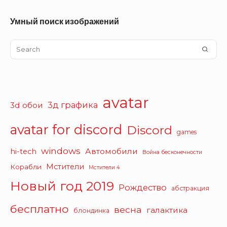
Умный поиск изображений
Search
SEA
for:
avatar
3д графика
3d обои
avatar for discord
Discord
games
windows
Автомобили
hi-tech
Война бесконечности
Мстители
Корабли
Мстители 4
Новый год 2019
Рождество
абстракция
бесплатно
весна
галактика
блондинка