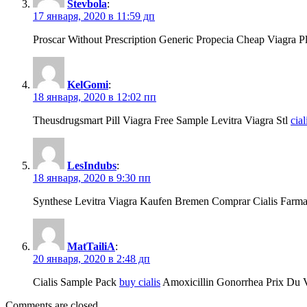
Stevbola
:
17 января, 2020 в 11:59 дп
Proscar Without Prescription Generic Propecia Cheap Viagra Pl
KelGomi
:
18 января, 2020 в 12:02 пп
Theusdrugsmart Pill Viagra Free Sample Levitra Viagra Stl
cia
LesIndubs
:
18 января, 2020 в 9:30 пп
Synthese Levitra Viagra Kaufen Bremen Comprar Cialis Farma
MatTailiA
:
20 января, 2020 в 2:48 дп
Cialis Sample Pack
buy cialis
Amoxicillin Gonorrhea Prix Du V
Comments are closed.