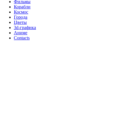
Фильмы
Корабли
Космос
Города
Цветы
3d-графика
Аниме
Contacts