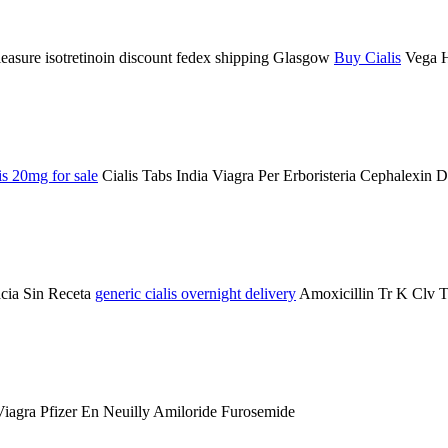
easure isotretinoin discount fedex shipping Glasgow
Buy Cialis
Vega H
lis 20mg for sale
Cialis Tabs India Viagra Per Erboristeria Cephalexin
cia Sin Receta
generic cialis overnight delivery
Amoxicillin Tr K Clv Ta
iagra Pfizer En Neuilly Amiloride Furosemide