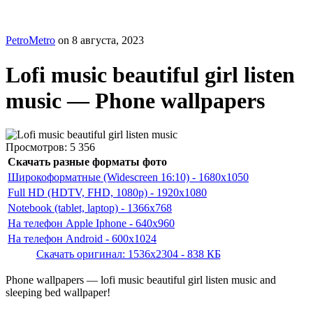
PetroMetro
on
8 августа, 2023
Lofi music beautiful girl listen
music — Phone wallpapers
Просмотров:
5 356
Скачать разные форматы фото
Широкоформатные (Widescreen 16:10) - 1680x1050
Full HD (HDTV, FHD, 1080p) - 1920x1080
Notebook (tablet, laptop) - 1366x768
На телефон Apple Iphone - 640x960
На телефон Android - 600x1024
Скачать оригинал: 1536x2304 - 838 КБ
Phone wallpapers — lofi music beautiful girl listen music and
sleeping bed wallpaper!