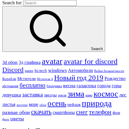
Search for:
Search
avatar
avatar for discord
3д графика
3d обои
Discord
windows
Автомобили
hi-tech
games
Война бесконечности
Новый год 2019
Рождество
Мстители
Корабли
Мстители 4
бесплатно
весна
города
горы
галактика
абстракция
блондинка
зима
космос
заставка
девушка
лес
звезды
земля
кино
природа
осень
море
листья
пейзаж
логотип
обои
скачать
снег
телефон
разные обои
смартфоны
фон
цветы
фото