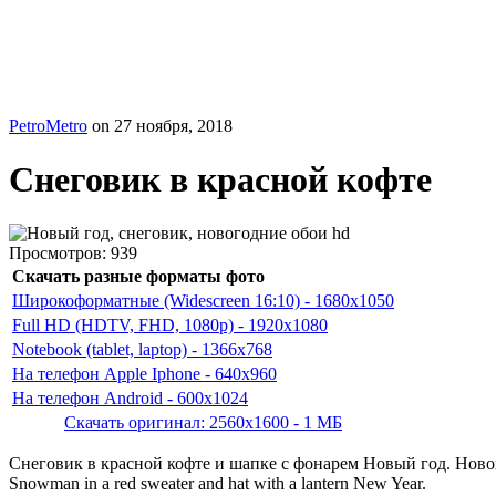
PetroMetro
on
27 ноября, 2018
Снеговик в красной кофте
Просмотров:
939
Скачать разные форматы фото
Широкоформатные (Widescreen 16:10) - 1680x1050
Full HD (HDTV, FHD, 1080p) - 1920x1080
Notebook (tablet, laptop) - 1366x768
На телефон Apple Iphone - 640x960
На телефон Android - 600x1024
Скачать оригинал: 2560x1600 - 1 МБ
Снеговик в красной кофте и шапке с фонарем Новый год. Нов
Snowman in a red sweater and hat with a lantern New Year.