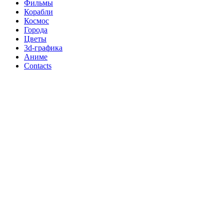
Фильмы
Корабли
Космос
Города
Цветы
3d-графика
Аниме
Contacts