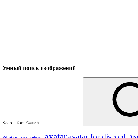
Умный поиск изображений
Search for:
avatar
avatar for discord
Dis
3д графика
3d обои