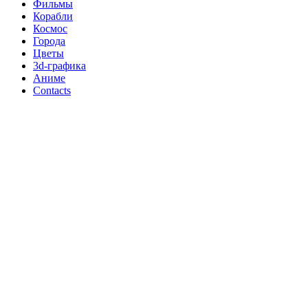
Фильмы
Корабли
Космос
Города
Цветы
3d-графика
Аниме
Contacts