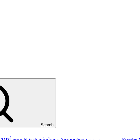
Search
cord
windows
Автомобили
hi-tech
Корабли
games