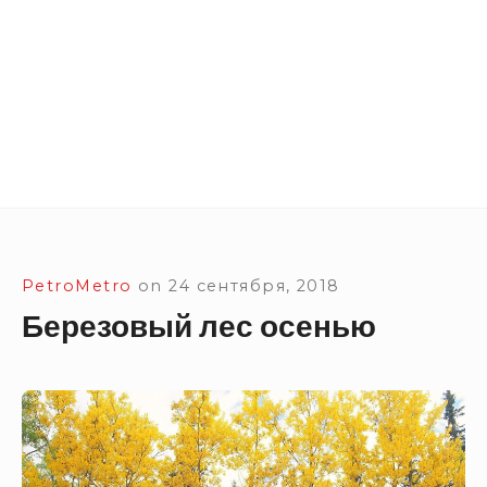
Site Navigation
SUBMEN
SUBMEN
SUBMEN
SUBMEN
PetroMetro
on
24 сентября, 2018
Березовый лес осенью