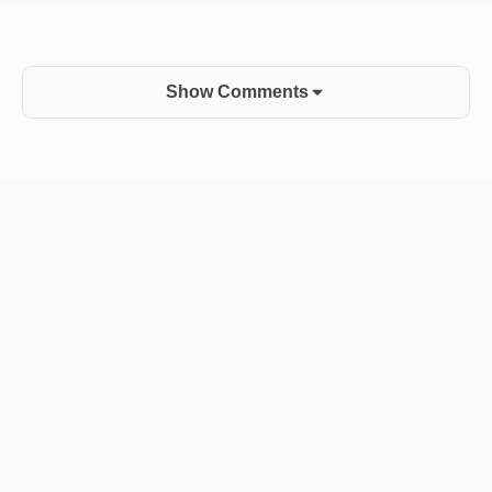
Show Comments
Sidebar
Widget
Area