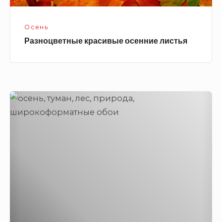
Осень
Разноцветные красивые осенние листья
Туман
в
лесу
осенью