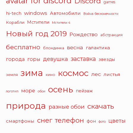
avatar for discord
Discord
games
windows
Автомобили
hi-tech
Война бесконечности
Мстители
Корабли
Мстители 4
Новый год 2019
Рождество
абстракция
бесплатно
весна
галактика
блондинка
заставка
девушка
города
горы
звезды
зима
космос
лес
листья
земля
кино
осень
море
пейзаж
логотип
обои
природа
скачать
разные обои
снег
телефон
цветы
смартфоны
фон
фото