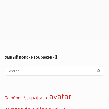
Умный поиск изображений
Search
SEA
for:
avatar
3д графика
3d обои