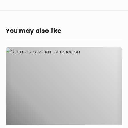
You may also like
Осень
картинки
на
телефон,
фото
на
телефон