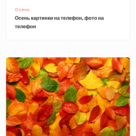
Осень
Осень картинки на телефон, фото на
телефон
Разноцветные
красивые
осенние
листья