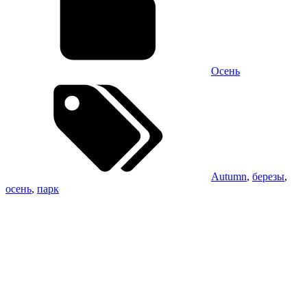
Осень
Autumn
,
березы
,
осень
,
парк