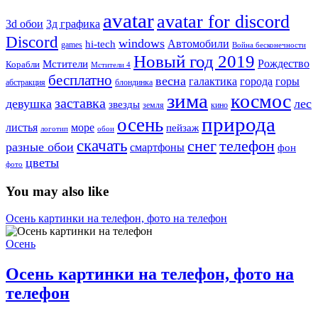
avatar
avatar for discord
3д графика
3d обои
Discord
windows
Автомобили
hi-tech
games
Война бесконечности
Новый год 2019
Рождество
Мстители
Корабли
Мстители 4
бесплатно
весна
города
горы
галактика
абстракция
блондинка
зима
космос
заставка
девушка
лес
звезды
земля
кино
природа
осень
море
листья
пейзаж
логотип
обои
скачать
снег
телефон
разные обои
смартфоны
фон
цветы
фото
You may also like
Осень картинки на телефон, фото на телефон
Осень
Осень картинки на телефон, фото на
телефон