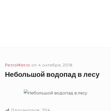
Site Navigation
SUBMEN
SUBMEN
SUBMEN
SUBMEN
PetroMetro
on
4 октября, 2018
Небольшой водопад в лесу
Просмотров:
704