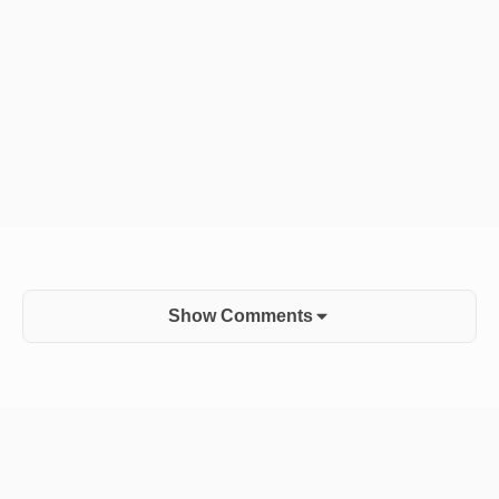
Show Comments
Sidebar
Widget
Area