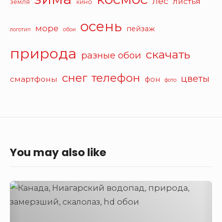
лес
листья
земля
кино
осень
море
пейзаж
логотип
обои
природа
скачать
разные обои
снег
телефон
цветы
смартфоны
фон
фото
You may also like
Ниагарский
водопад
(Канада)