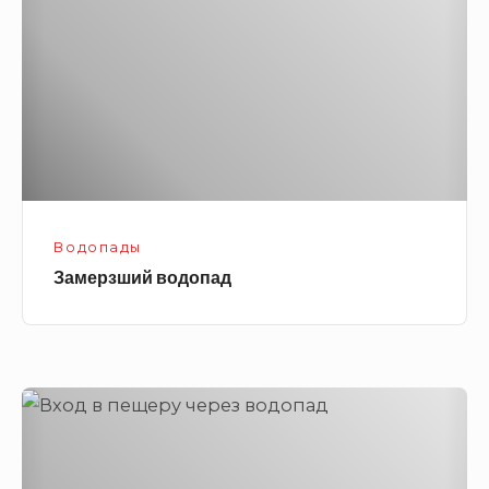
Водопады
Замерзший водопад
Вход
в
пещеру