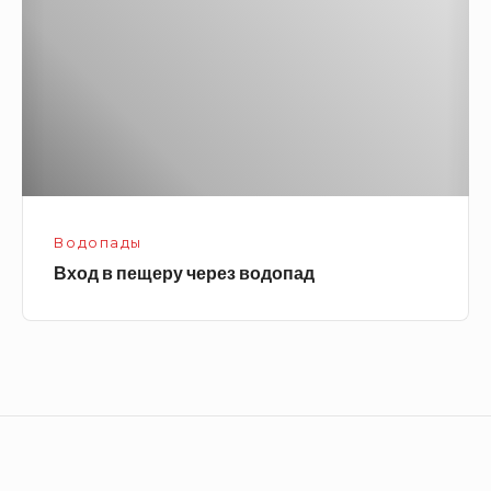
через
водопад
Водопады
Вход в пещеру через водопад