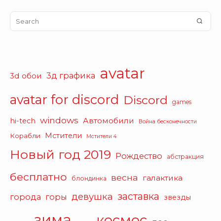
Search
SEA
for:
avatar
3д графика
3d обои
avatar for discord
Discord
games
windows
Автомобили
hi-tech
Война бесконечности
Мстители
Корабли
Мстители 4
Новый год 2019
Рождество
абстракция
бесплатно
весна
галактика
блондинка
заставка
девушка
города
горы
звезды
зима
космос