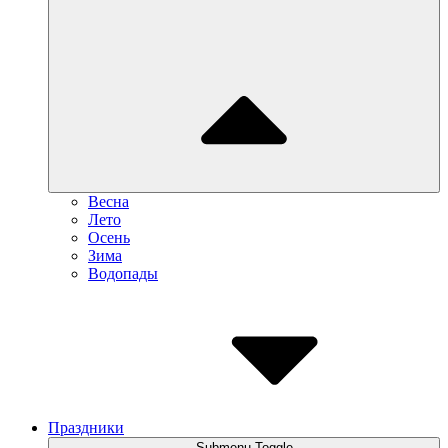
Весна
Лето
Осень
Зима
Водопады
Праздники
Submenu Toggle