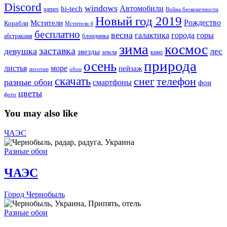
Discord
windows
Автомобили
hi-tech
games
Война бесконечности
Новый год 2019
Рождество
Мстители
Корабли
Мстители 4
бесплатно
весна
города
горы
галактика
абстракция
блондинка
зима
космос
заставка
девушка
лес
звезды
земля
кино
природа
осень
море
листья
пейзаж
логотип
обои
скачать
снег
телефон
разные обои
смартфоны
фон
цветы
фото
You may also like
ЧАЭС
Разные обои
ЧАЭС
Город Чернобыль
Разные обои