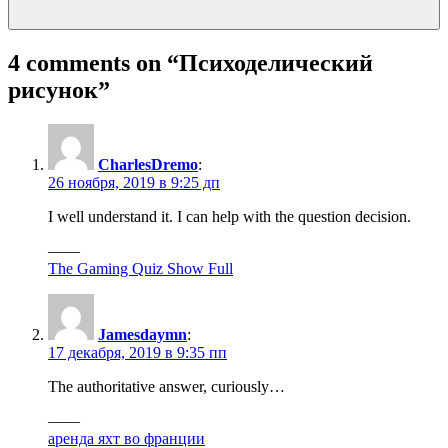
4 comments on “
Психоделический
рисунок
”
CharlesDremo
:
26 ноября, 2019 в 9:25 дп
I well understand it. I can help with the question decision.
——
The Gaming Quiz Show Full
Jamesdaymn
:
17 декабря, 2019 в 9:35 пп
The authoritative answer, curiously…
——
аренда яхт во франции