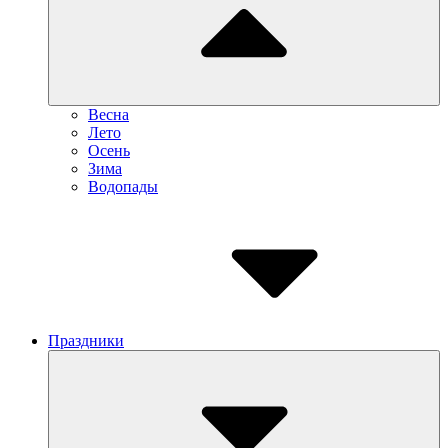
Весна
Лето
Осень
Зима
Водопады
Праздники
Submenu
Toggle