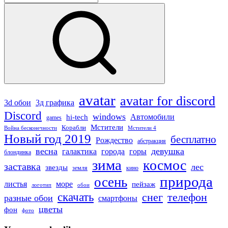
for:
Search
avatar
avatar for discord
3д графика
3d обои
Discord
windows
Автомобили
hi-tech
games
Мстители
Корабли
Война бесконечности
Мстители 4
Новый год 2019
бесплатно
Рождество
абстракция
весна
девушка
города
горы
галактика
блондинка
зима
космос
заставка
лес
звезды
земля
кино
природа
осень
море
листья
пейзаж
логотип
обои
скачать
снег
телефон
разные обои
смартфоны
цветы
фон
фото