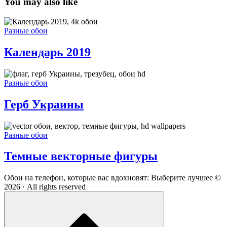
You may also like
Календарь
2019
Разные обои
Календарь 2019
Герб
Украины
Разные обои
Герб Украины
Темные
векторные
Разные обои
фигуры
Темные векторные фигуры
Footer
Обои на телефон, которые вас вдохновят: Выберите лучшее ©
2026 · All rights reserved
Widget
Scroll
Area
to
top
of
the