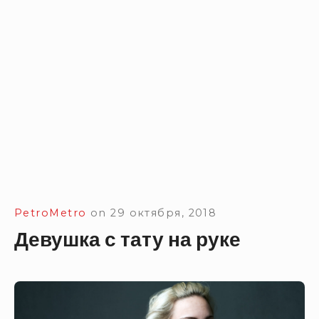
PetroMetro
on
29 октября, 2018
Девушка с тату на руке