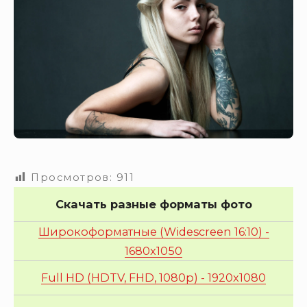
Просмотров:
911
Скачать разные форматы фото
Широкоформатные (Widescreen 16:10) -
1680x1050
Full HD (HDTV, FHD, 1080p) - 1920x1080