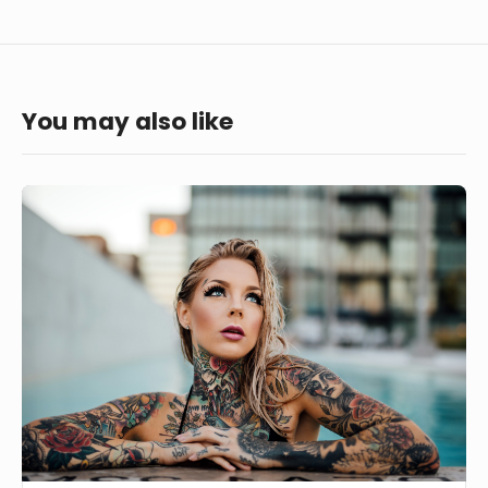
You may also like
Девушка
в
татуировках