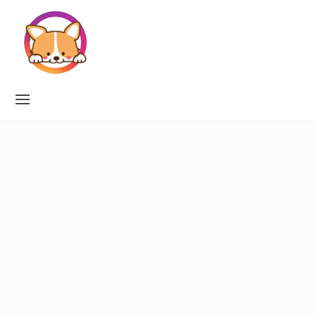
Skip
to
content
SITE
NAVIGATION
Site Navigation
SUBMEN
SUBMEN
SUBMEN
SUBMEN