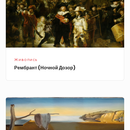
Живопись
Рембрант (Ночной Дозор)
Сальвадор
Дали
/
Постоянство