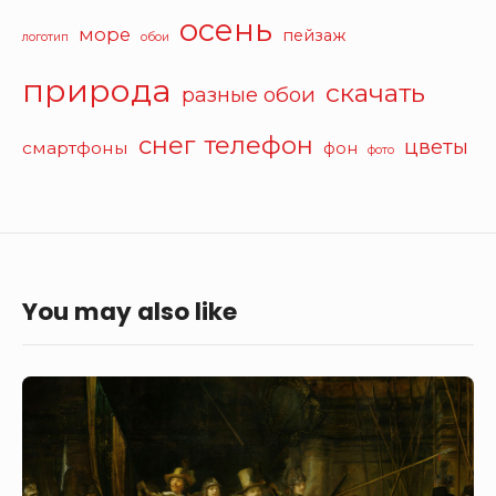
осень
море
пейзаж
логотип
обои
природа
скачать
разные обои
снег
телефон
цветы
смартфоны
фон
фото
You may also like
Рембрант
(Ночной
Дозор)