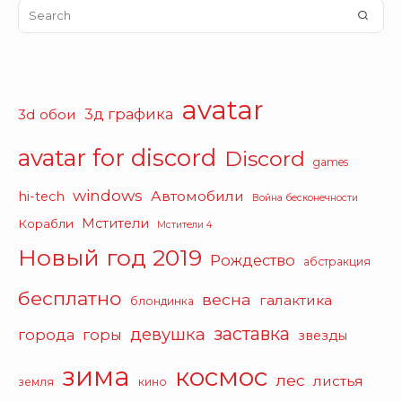
Search
SEA
for:
avatar
3д графика
3d обои
avatar for discord
Discord
games
windows
Автомобили
hi-tech
Война бесконечности
Мстители
Корабли
Мстители 4
Новый год 2019
Рождество
абстракция
бесплатно
весна
галактика
блондинка
заставка
девушка
города
горы
звезды
зима
космос
лес
листья
земля
кино