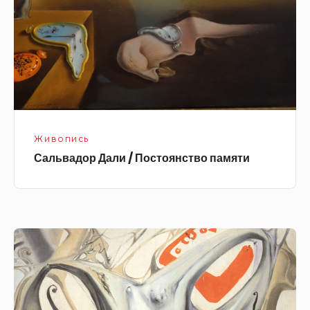
памяти
Живопись
Сальвадор Дали / Постоянство памяти
Сальвадор
Дали,
сюрреализм