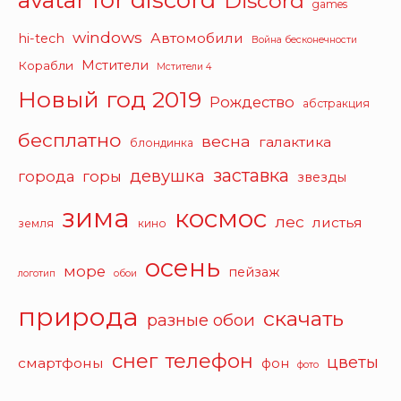
Discord
games
windows
Автомобили
hi-tech
Война бесконечности
Мстители
Корабли
Мстители 4
Новый год 2019
Рождество
абстракция
бесплатно
весна
галактика
блондинка
заставка
девушка
города
горы
звезды
зима
космос
лес
листья
земля
кино
осень
море
пейзаж
логотип
обои
природа
скачать
разные обои
снег
телефон
цветы
смартфоны
фон
фото