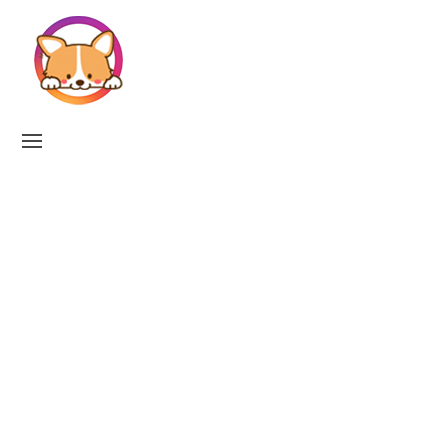
Skip
to
content
SITE
NAVIGATION