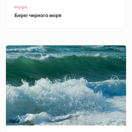
Море
Берег черного моря
Волны
на
море