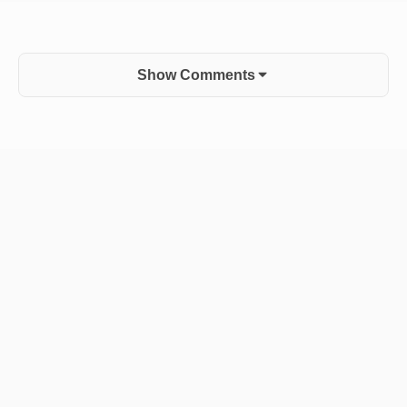
Show Comments
Sidebar
Widget
Area